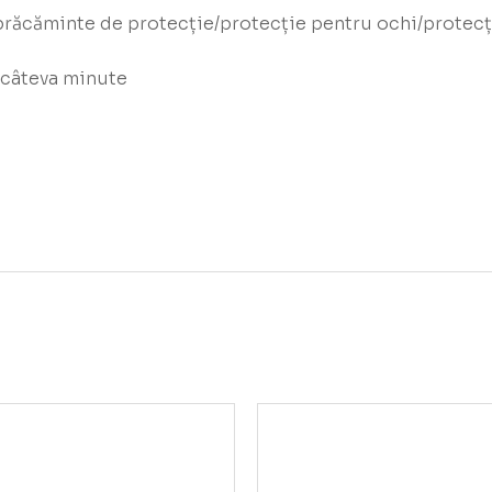
răcăminte de protecție/protecție pentru ochi/protecț
:
 câteva minute