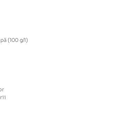
pă (100 g/l)
or
rii