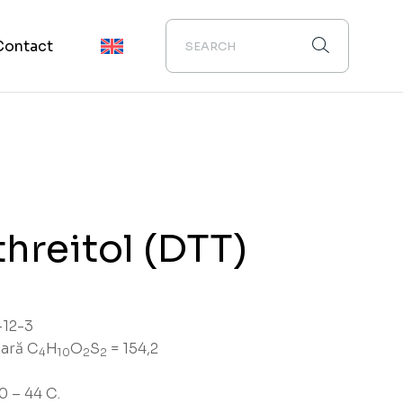
Contact
threitol (DTT)
12-3
ară C
H
O
S
= 154,2
4
10
2
2
0 – 44 C.