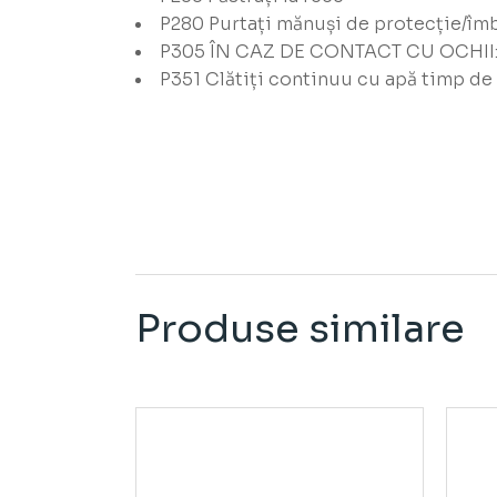
P280
Purtați mănuși de protecție/îmb
P305
ÎN CAZ DE CONTACT CU OCHII
P351
Clătiți continuu cu apă timp de
Produse similare