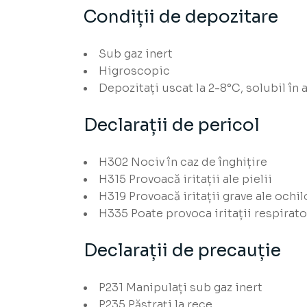
Condiții de depozitare
Sub gaz inert
Higroscopic
Depozitați uscat la 2-8°C, solubil în a
Declarații de pericol
H302
Nociv în caz de înghițire
H315
Provoacă iritații ale pielii
H319
Provoacă iritații grave ale ochil
H335
Poate provoca iritații respirato
Declarații de precauție
P231
Manipulați sub gaz inert
P235
Păstrați la rece