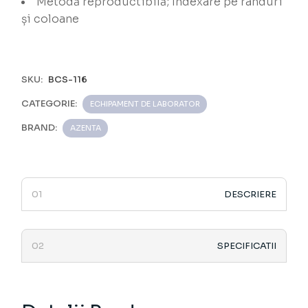
Metodă reproductibilă; Indexare pe rânduri
și coloane
SKU:
BCS-116
CATEGORIE:
ECHIPAMENT DE LABORATOR
BRAND:
AZENTA
DESCRIERE
SPECIFICATII