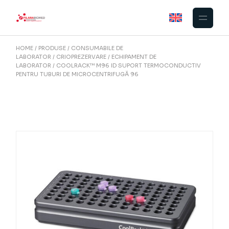
Skip
to
the
content
HOME
PRODUSE
CONSUMABILE DE
LABORATOR
CRIOPREZERVARE
ECHIPAMENT DE
LABORATOR
COOLRACK™ M96 ID SUPORT TERMOCONDUCTIV
PENTRU TUBURI DE MICROCENTRIFUGĂ 96