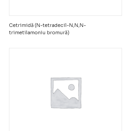
Cetrimidă (N-tetradecil-N,N,N-
trimetilamoniu bromură)