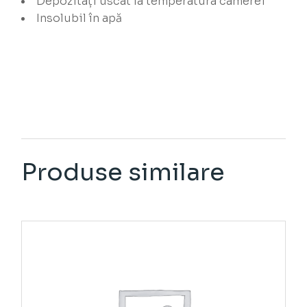
Depozitați uscat la temperatura camerei
Insolubil în apă
Produse similare