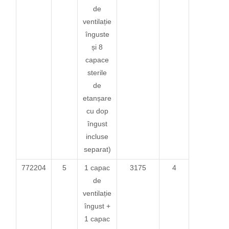
de
ventilație
înguste
și 8
capace
sterile
de
etanșare
cu dop
îngust
incluse
separat)
772204
5
1 capac
3175
4
de
ventilație
îngust +
1 capac