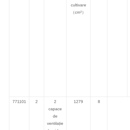
cultivare
（cm²）
771101
2
2
1279
8
capace
de
ventilație