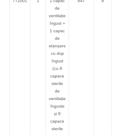
772001
1
1 capac
647
8
de
ventilație
îngust +
1 capac
de
etanșare
cu dop
îngust
(cu 8
capace
sterile
de
ventilație
înguste
și 8
capace
sterile