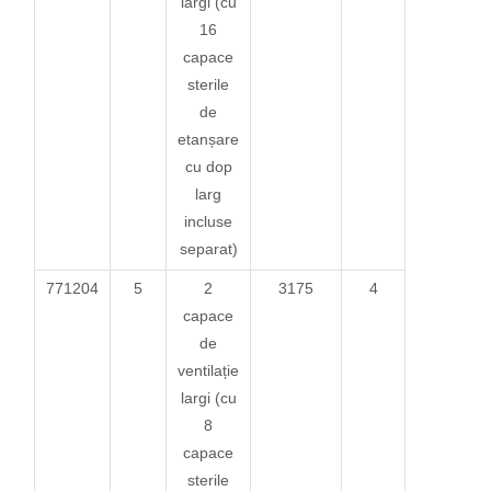
largi (cu
16
capace
sterile
de
etanșare
cu dop
larg
incluse
separat)
771204
5
2
3175
4
capace
de
ventilație
largi (cu
8
capace
sterile