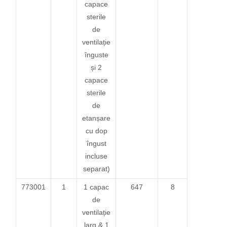
capace
sterile
de
ventilație
înguste
și 2
capace
sterile
de
etanșare
cu dop
îngust
incluse
separat)
773001
1
1 capac
647
8
de
ventilație
larg & 1