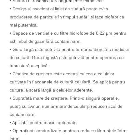
• Sudură ultrasonică fără ingrediente extrinseci.
• Design-ul excelent al liniei de sudură poate evita
producerea de particule în timpul sudării și face biofabrica
mai puternică.
• Capace de ventilație cu filtre hidrofobe de 0,22
μ
m pentru
schimbul de gaze fără contaminare.
• Gura largă este potrivită pentru turnarea directă a mediului
de cultură. Gura îngustă este potrivită pentru operarea cu
tubulatură aseptică.
• Cinetica de creștere este aceeași cu cea a celulelor
cultivate în
flacoanele de cultură celulară
. Se aplică pentru
cultura la scară largă a celulelor aderențe.
• Suprafață mare de creștere. Printr-o singură operație,
puteți cultiva un număr mare de celule și reduce riscul de
contaminare.
• Aplicabil pentru mașini automate.
• Operațiuni standardizate pentru a reduce diferențele între
loturi.