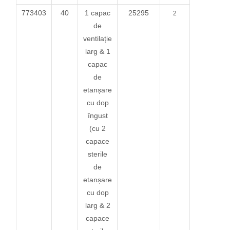
773403
40
1 capac
25295
2
de
ventilație
larg & 1
capac
de
etanșare
cu dop
îngust
(cu 2
capace
sterile
de
etanșare
cu dop
larg & 2
capace