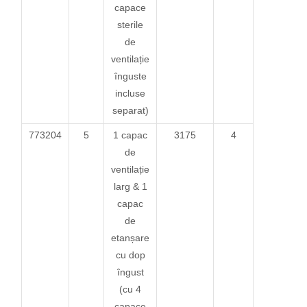
capace
sterile
de
ventilație
înguste
incluse
separat)
773204
5
1 capac
3175
4
de
ventilație
larg & 1
capac
de
etanșare
cu dop
îngust
(cu 4
capace