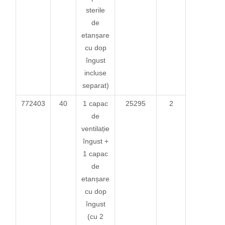
sterile
de
etanșare
cu dop
îngust
incluse
separat)
772403
40
1 capac
25295
2
de
ventilație
îngust +
1 capac
de
etanșare
cu dop
îngust
(cu 2