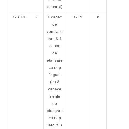
separat)
773101
2
1 capac
1279
8
de
ventilație
larg & 1
capac
de
etanșare
cu dop
îngust
(cu 8
capace
sterile
de
etanșare
cu dop
larg & 8