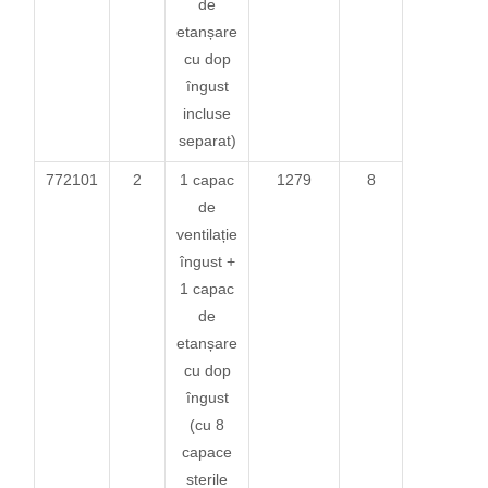
de
etanșare
cu dop
îngust
incluse
separat)
772101
2
1 capac
1279
8
de
ventilație
îngust +
1 capac
de
etanșare
cu dop
îngust
(cu 8
capace
sterile