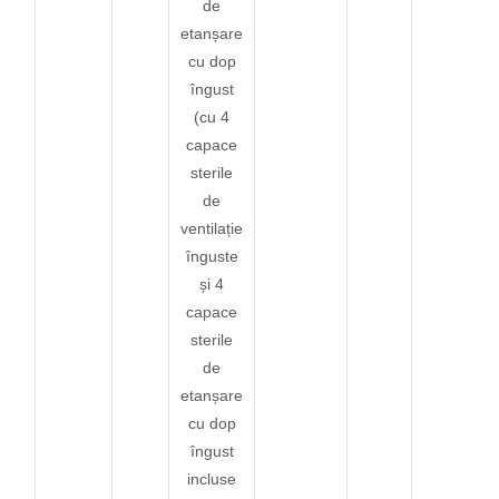
de
etanșare
cu dop
îngust
(cu 4
capace
sterile
de
ventilație
înguste
și 4
capace
sterile
de
etanșare
cu dop
îngust
incluse