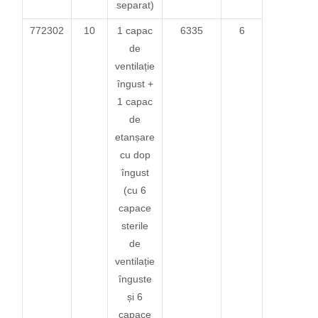
separat)
772302
10
1 capac
6335
6
de
ventilație
îngust +
1 capac
de
etanșare
cu dop
îngust
(cu 6
capace
sterile
de
ventilație
înguste
și 6
capace