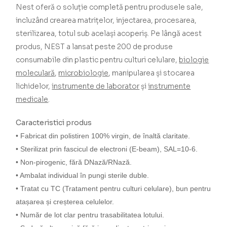
Nest oferă o soluție completă pentru produsele sale,
incluzând crearea matrițelor, injectarea, procesarea,
sterilizarea, totul sub același acoperiș.
Pe lângă acest
produs, NEST a lansat peste 200 de produse
consumabile din plastic pentru culturi celulare,
biologie
moleculară
,
microbiologie
, manipularea și stocarea
lichidelor,
instrumente de laborator
și
instrumente
medicale
.
Caracteristici produs
• Fabricat din polistiren 100% virgin, de înaltă claritate.
• Sterilizat prin fascicul de electroni (E-beam), SAL=10
-6
.
• Non-pirogenic, fără DNază/RNază.
• Ambalat individual în pungi sterile duble.
• Tratat cu TC (Tratament pentru culturi celulare), bun pentru
atașarea și creșterea celulelor.
• Număr de lot clar pentru trasabilitatea lotului.