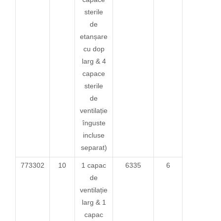
sterile
de
etanșare
cu dop
larg & 4
capace
sterile
de
ventilație
înguste
incluse
separat)
773302
10
1 capac
6335
6
de
ventilație
larg & 1
capac