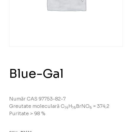
Blue-Gal
Număr CAS 97753-82-7
Greutate moleculară C
H
BrNO
= 374,2
14
16
6
Puritate > 98 %