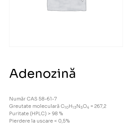
Adenozină
Număr CAS 58-61-7
Greutate moleculară C
H
N
O
= 267,2
10
13
5
4
Puritate (HPLC) > 98 %
Pierdere la uscare < 0,5%