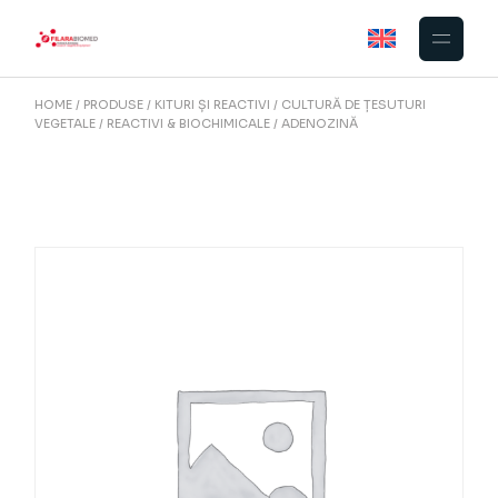
Skip
to
the
content
HOME
PRODUSE
KITURI ȘI REACTIVI
CULTURĂ DE ȚESUTURI
VEGETALE
REACTIVI & BIOCHIMICALE
ADENOZINĂ