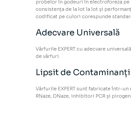
probelor în godeuri în electroforeza pe 
consistența de la lot la lot și performan
codificat pe culori corespunde standard
Adecvare Universală
Vârfurile EXPERT cu adecvare universală
de vârfuri.
Lipsit de Contaminanți
Vârfurile EXPERT sunt fabricate într-un 
RNaze, DNaze, inhibitori PCR și pirogeni