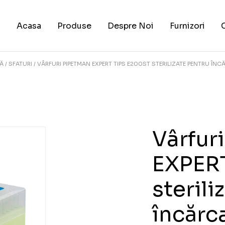
Acasa
Produse
Despre Noi
Furnizori
TĂ
SFATURI
VÂRFURI PIPETMAN EXPERT TIPS E200ST STERILIZATE PENTRU ÎNCĂ
Vârfur
EXPER
sterili
încărca