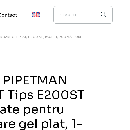
Contact
RCARE GEL PLAT, 1-200 ΜL, PACHET, 200 VÂRFURI
i PIPETMAN
T Tips E200ST
zate pentru
re gel plat, 1-