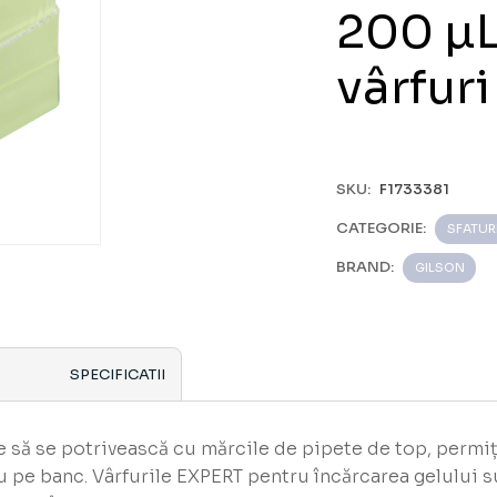
200 µL
vârfuri
SKU:
F1733381
CATEGORIE:
SFATUR
BRAND:
GILSON
SPECIFICATII
să se potrivească cu mărcile de pipete de top, permiț
u pe banc. Vârfurile EXPERT pentru încărcarea gelului s