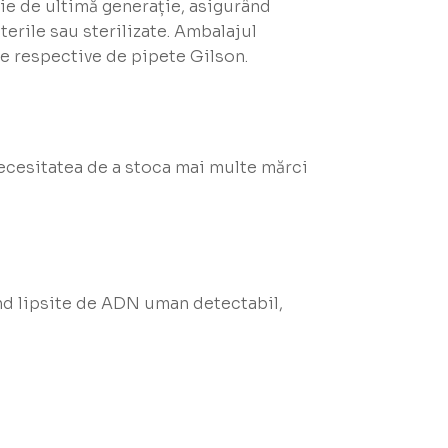
ție de ultimă generație, asigurând
terile sau sterilizate. Ambalajul
e respective de pipete Gilson.
necesitatea de a stoca mai multe mărci
iind lipsite de ADN uman detectabil,