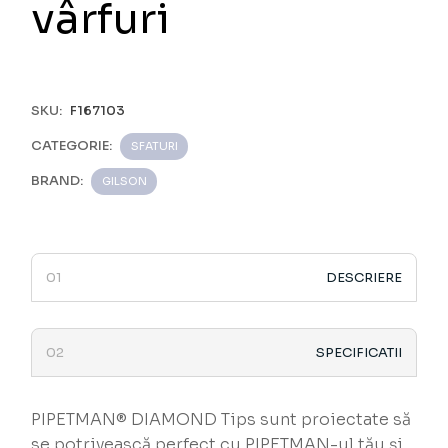
vârfuri
SKU:
F167103
CATEGORIE:
SFATURI
BRAND:
GILSON
DESCRIERE
SPECIFICATII
PIPETMAN® DIAMOND Tips sunt proiectate să
se potrivească perfect cu PIPETMAN-ul tău și