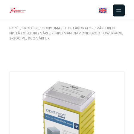
Skip
to
the
content
HOME
PRODUSE
CONSUMABILE DE LABORATOR
VÂRFURI DE
PIPETĂ
SFATURI
VÂRFURI PIPETMAN DIAMOND D200 TOWERPACK,
2-200 ΜL, 960 VÂRFURI