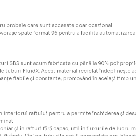
ru probele care sunt accesate doar ocazional
vorașe spate format 96 pentru a facilita automatizarea
fturi SBS sunt acum fabricate cu până la 90% polipropil
de tuburi FluidX. Acest material reciclat îndeplinește a
manțe fiabile și constante, promovând în același timp u
în interiorul raftului pentru a permite închiderea și de
iminat
hiar și în rafturi fără capac; util în fluxurile de lucru 