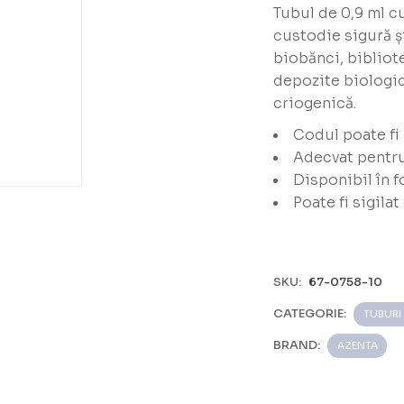
Tubul de 0,9 ml cu
custodie sigură ș
biobănci, bibliot
depozite biologic
criogenică.
Codul poate fi 
Adecvat pentru
Disponibil în 
Poate fi sigil
, format
SKU:
67-0758-10
CATEGORIE:
TUBURI
BRAND:
AZENTA