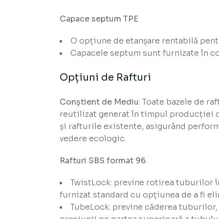
Capace septum TPE
O opțiune de etanșare rentabilă pent
Capacele septum sunt furnizate în co
Opțiuni de Rafturi
Conștient de Mediu
: Toate bazele de ra
reutilizat generat în timpul producției 
și rafturile existente, asigurând perfor
vedere ecologic.
Rafturi SBS format 96
TwistLock: previne rotirea tuburilor 
furnizat standard cu opțiunea de a fi el
TubeLock: previne căderea tuburilor, c