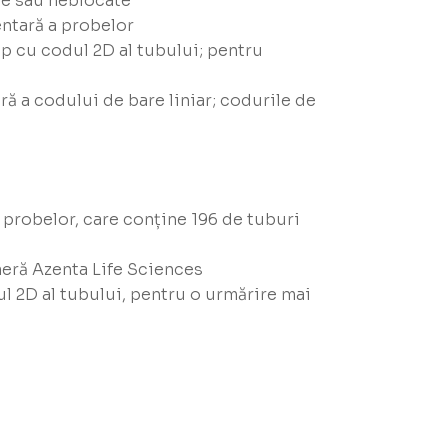
ate sau neblocate
entară a probelor
imp cu codul 2D al tubului; pentru
ră a codului de bare liniar; codurile de
probelor, care conține 196 de tuburi
eră Azenta Life Sciences
dul 2D al tubului, pentru o urmărire mai