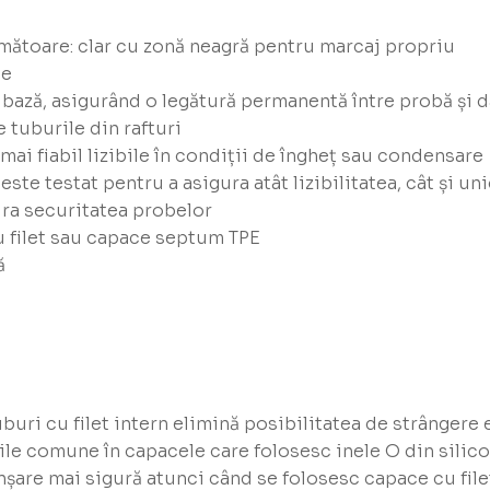
rmătoare: clar cu zonă neagră pentru marcaj propriu
te
bază, asigurând o legătură permanentă între probă și d
e tuburile din rafturi
mai fiabil lizibile în condiții de îngheț sau condensare
ste testat pentru a asigura atât lizibilitatea, cât și un
ura securitatea probelor
u filet sau capace septum TPE
ă
uri cu filet intern elimină posibilitatea de strângere 
le comune în capacele care folosesc inele O din silic
anșare mai sigură atunci când se folosesc capace cu file