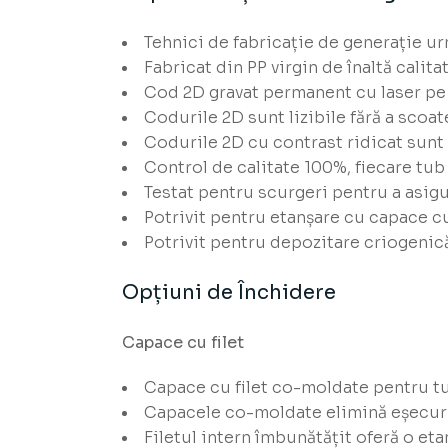
Tehnici de fabricație de generație u
Fabricat din PP virgin de înaltă calita
Cod 2D gravat permanent cu laser pe 
Codurile 2D sunt lizibile fără a scoat
Codurile 2D cu contrast ridicat sunt 
Control de calitate 100%, fiecare tub e
Testat pentru scurgeri pentru a asig
Potrivit pentru etanșare cu capace c
Potrivit pentru depozitare criogenic
Opțiuni de Închidere
Capace cu filet
Capace cu filet co-moldate pentru tub
Capacele co-moldate elimină eșecuri
Filetul intern îmbunătățit oferă o et