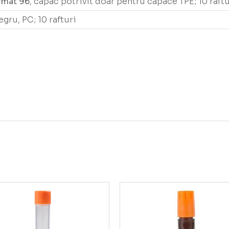
rmat 96
, capac potrivit doar pentru capace TPE; 10 raftu
negru, PC; 10 rafturi