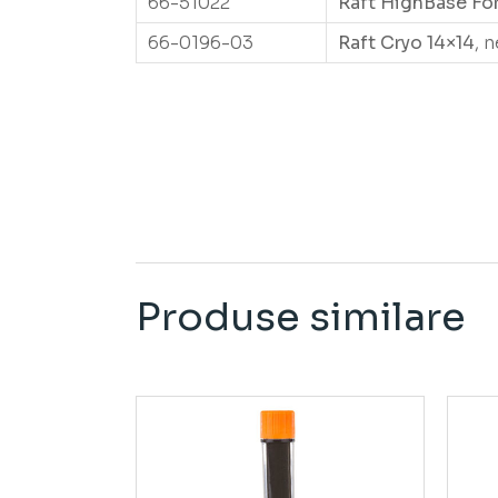
66-51022
Raft HighBase Fo
66-0196-03
Raft Cryo 14×14
, 
Produse similare