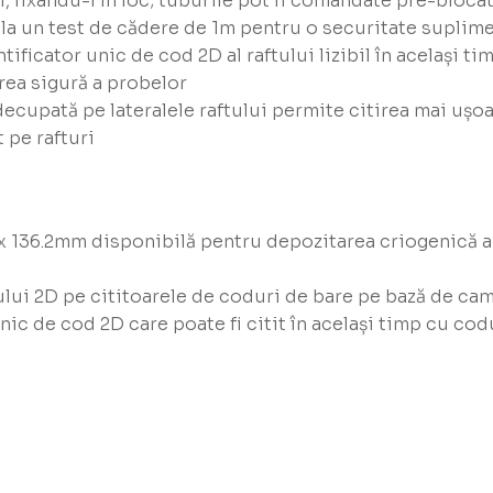
i, fixându-l în loc; tuburile pot fi comandate pre-bloc
e la un test de cădere de 1m pentru o securitate suplim
tificator unic de cod 2D al raftului lizibil în același t
rea sigură a probelor
decupată pe lateralele raftului permite citirea mai ușoa
t pe rafturi
 136.2mm disponibilă pentru depozitarea criogenică a 
ui 2D pe cititoarele de coduri de bare pe bază de cam
unic de cod 2D care poate fi citit în același timp cu co