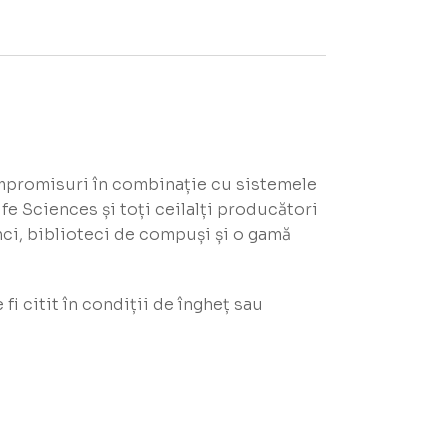
compromisuri în combinație cu sistemele
fe Sciences și toți ceilalți producători
nci, biblioteci de compuși și o gamă
i citit în condiții de îngheț sau