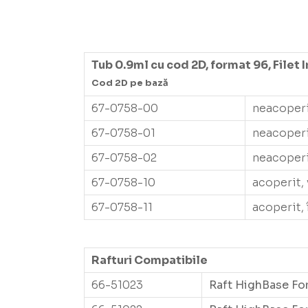
Tub 0.9ml cu cod 2D, format 96, Filet 
Cod 2D pe bază
67-0758-00
neacoperi
67-0758-01
neacoperit
67-0758-02
neacoperit
67-0758-10
acoperit, 
67-0758-11
acoperit, 
Rafturi Compatibile
66-51023
Raft HighBase Fo