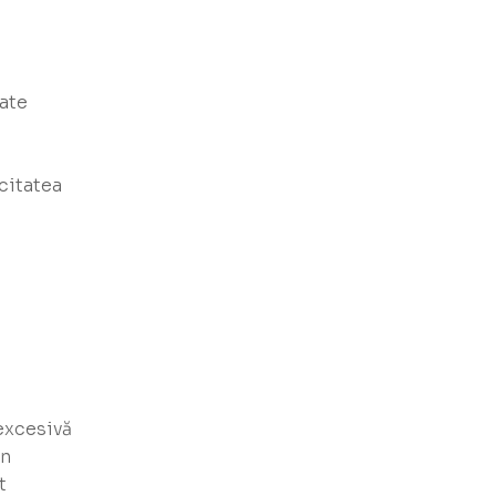
ate
icitatea
excesivă
on
t