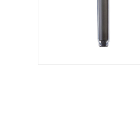
67-0758-10 | Tub de 0,9 ml cu cod 2D
96, filet intern, cu capac