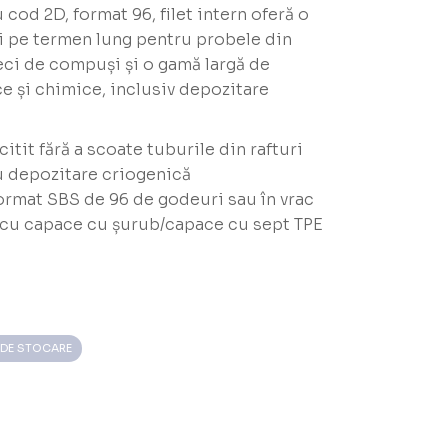
 cod 2D, format 96, filet intern oferă o
i pe termen lung pentru probele din
eci de compuși și o gamă largă de
e și chimice, inclusiv depozitare
citit fără a scoate tuburile din rafturi
 depozitare criogenică
format SBS de 96 de godeuri sau în vrac
at cu capace cu șurub/capace cu sept TPE
 DE STOCARE