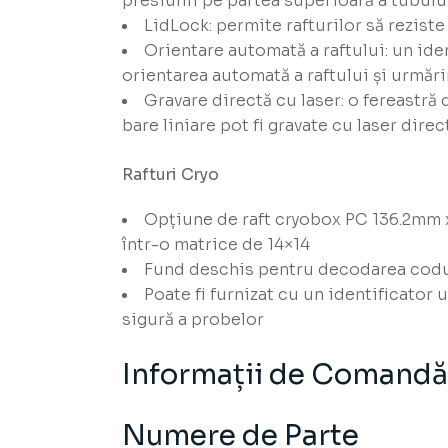
presiunii pe partea superioară a tubulu
LidLock: permite rafturilor să rezist
Orientare automată a raftului: un iden
orientarea automată a raftului și urmări
Gravare directă cu laser: o fereastră 
bare liniare pot fi gravate cu laser direc
Rafturi Cryo
Opțiune de raft cryobox PC 136.2mm x
într-o matrice de 14×14
Fund deschis pentru decodarea codul
Poate fi furnizat cu un identificator 
sigură a probelor
Informații de Comandă
Numere de Parte