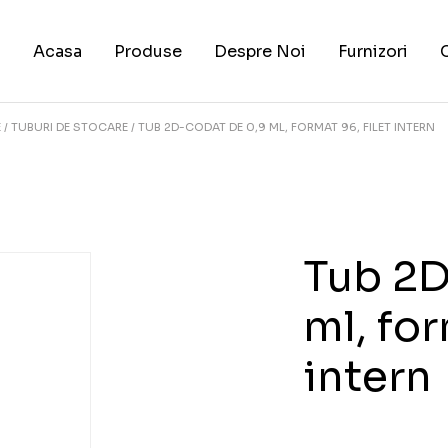
Acasa
Produse
Despre Noi
Furnizori
E
TUBURI DE STOCARE
TUB 2D-CODAT DE 0,9 ML, FORMAT 96, FILET INTERN
Tub 2D
ml, for
intern