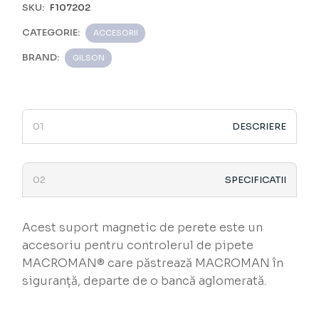
SKU:
F107202
CATEGORIE:
ACCESORII
BRAND:
GILSON
DESCRIERE
SPECIFICATII
Acest suport magnetic de perete este un
accesoriu pentru controlerul de pipete
MACROMAN® care păstrează MACROMAN în
siguranță, departe de o bancă aglomerată.