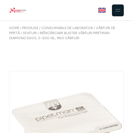
Skip
to
the
content
HOME
PRODUSE
CONSUMABILE DE LABORATOR
VÂRFURI DE
PIPETĂ
SFATURI
REÎNCĂRCARE BLISTER VÂRFURI PIPETMAN
DIAMOND D200, 2-200 ΜL, 960 VÂRFURI