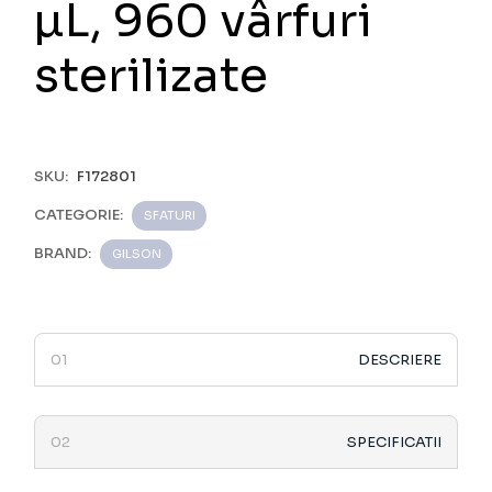
µL, 960 vârfuri
sterilizate
SKU:
F172801
CATEGORIE:
SFATURI
BRAND:
GILSON
DESCRIERE
SPECIFICATII