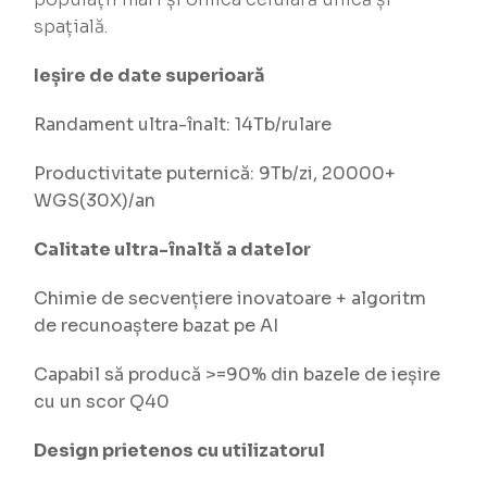
spațială.
Ieșire de date superioară
Randament ultra-înalt: 14Tb/rulare
Productivitate puternică: 9Tb/zi, 20000+
WGS(30X)/an
Calitate ultra-înaltă a datelor
Chimie de secvențiere inovatoare + algoritm
de recunoaștere bazat pe AI
Capabil să producă >=90% din bazele de ieșire
cu un scor Q40
Design prietenos cu utilizatorul