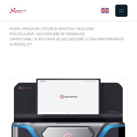
Skip
to
the
content
HOME
PRODUSE
KITURI ȘI REACTIVI
BIOLOGIE
MOLECULARĂ
SECVENȚIERE DE GENERAȚIE
URMĂTOARE
PLATFORMĂ DE SECVENȚIERE ULTRA-PERFORMANTĂ
SURFSEQ Q*