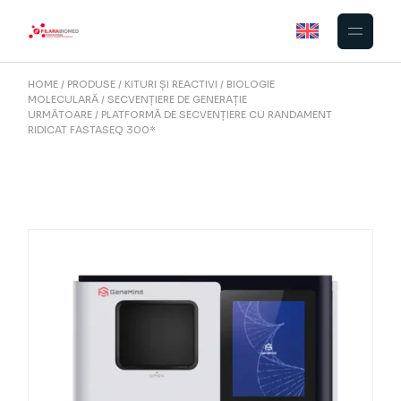
Skip
to
the
content
HOME
PRODUSE
KITURI ȘI REACTIVI
BIOLOGIE
MOLECULARĂ
SECVENȚIERE DE GENERAȚIE
URMĂTOARE
PLATFORMĂ DE SECVENȚIERE CU RANDAMENT
RIDICAT FASTASEQ 300*