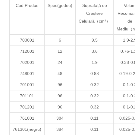
Cod Produs
Spec
(godeu)
Suprafață de
Volu
Creștere
Recoman
Celulară
（cm²）
de
Mediu（
703001
6
9.5
1.9-2.
712001
12
3.6
0.76-1.
702001
24
1.9
0.38-0.
748001
48
0.88
0.19-0.
701001
96
0.32
0.1-0.
701101
96
0.32
0.1-0.
701201
96
0.32
0.1-0.
761001
384
0.11
0.025-0
761301(negru
)
384
0.11
0.025-0