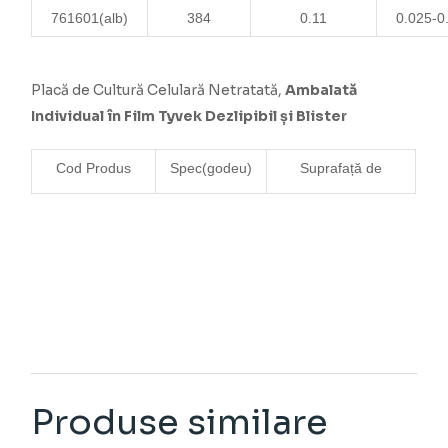
761601
(alb)
384
0.11
0.025-0
Placă de Cultură Celulară Netratată,
Ambalată
Individual în Film Tyvek Dezlipibil și Blister
Cod Produs
Spec
(godeu)
Suprafață de
Produse similare