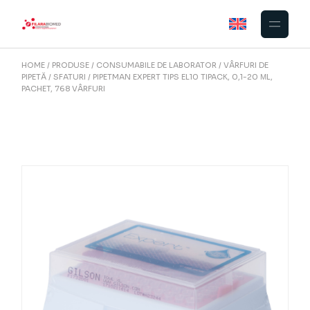
Skip
to
the
content
HOME
PRODUSE
CONSUMABILE DE LABORATOR
VÂRFURI DE
PIPETĂ
SFATURI
PIPETMAN EXPERT TIPS EL10 TIPACK, 0,1-20 ΜL,
PACHET, 768 VÂRFURI