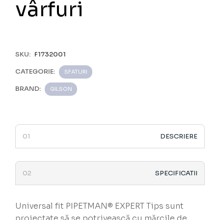
vârfuri
SKU:
F1732001
CATEGORIE:
SFATURI
BRAND:
GILSON
DESCRIERE
SPECIFICATII
Universal fit PIPETMAN® EXPERT Tips sunt
proiectate să se potrivească cu mărcile de