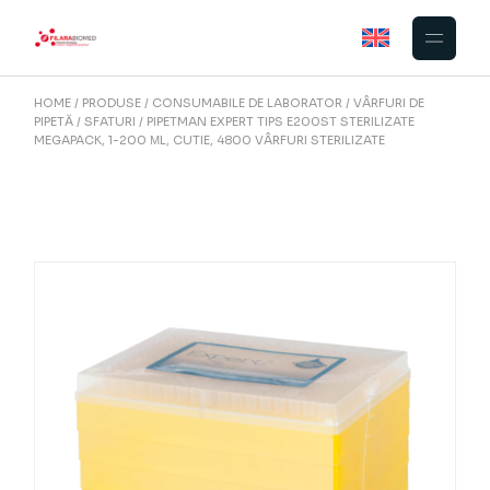
Skip
to
the
content
HOME
PRODUSE
CONSUMABILE DE LABORATOR
VÂRFURI DE
PIPETĂ
SFATURI
PIPETMAN EXPERT TIPS E200ST STERILIZATE
MEGAPACK, 1-200 ΜL, CUTIE, 4800 VÂRFURI STERILIZATE