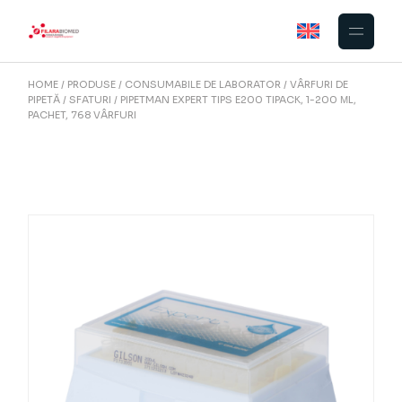
Skip
to
the
content
HOME
PRODUSE
CONSUMABILE DE LABORATOR
VÂRFURI DE
PIPETĂ
SFATURI
PIPETMAN EXPERT TIPS E200 TIPACK, 1-200 ΜL,
PACHET, 768 VÂRFURI