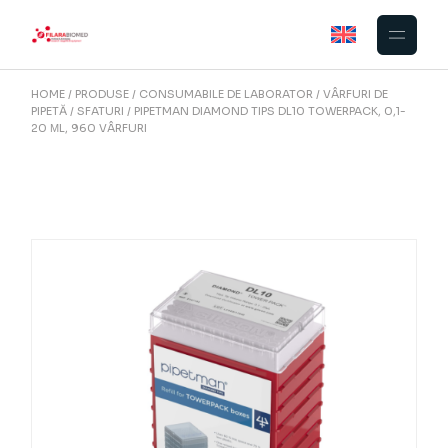
Skip
to
the
content
HOME
PRODUSE
CONSUMABILE DE LABORATOR
VÂRFURI DE
PIPETĂ
SFATURI
PIPETMAN DIAMOND TIPS DL10 TOWERPACK, 0,1-
20 ΜL, 960 VÂRFURI