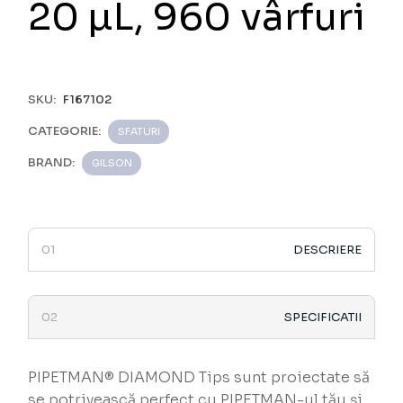
20 µL, 960 vârfuri
SKU:
F167102
CATEGORIE:
SFATURI
BRAND:
GILSON
DESCRIERE
SPECIFICATII
PIPETMAN® DIAMOND Tips sunt proiectate să
se potrivească perfect cu PIPETMAN-ul tău și