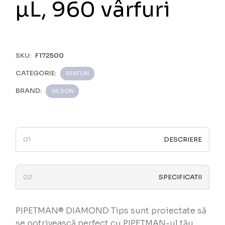
µL, 960 vârfuri
SKU:
F172500
CATEGORIE:
SFATURI
BRAND:
GILSON
DESCRIERE
SPECIFICATII
PIPETMAN® DIAMOND Tips sunt proiectate să
se potrivească perfect cu PIPETMAN-ul tău.