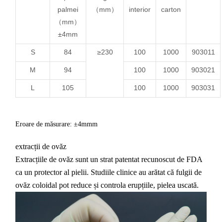
palmei
（mm）
interior
carton
（mm）
±4mm
S
84
≥230
100
1000
903011
M
94
100
1000
903021
L
105
100
1000
903031
Eroare de măsurare: ±4mm
m
extracții de ovăz
Extracțiile de ovăz sunt un strat patentat recunoscut de FDA
ca un protector al pielii. Studiile clinice au arătat că fulgii de
ovăz coloidal pot reduce și controla erupțiile, pielea uscată.