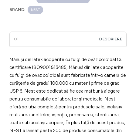
BRAND:
NEST
DESCRIERE
Mănuși din latex acoperite cu fulgi de ovăz coloidal
Cu
certificare ISO9001&13485,
Mănuși din latex acoperite
cu fulgi de ovăz coloidal
sunt fabricate într-o cameră de
curățenie de gradul 100.000 cu materii prime de grad
USP 6.
Nest este dedicat să fie cea mai bună alegere
pentru consumabile de laborator și medicale.
Nest
oferă soluția completă pentru produsele sale, inclusiv
realizarea uneltelor, injecția, procesarea, sterilizarea,
toate sub același acoperiș.
În plus față de acest produs,
NEST a lansat peste 200 de produse consumabile din