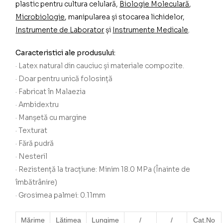
plastic pentru cultura celulară,
Biologie Moleculară
,
Microbiologie
, manipularea și stocarea lichidelor,
Instrumente de Laborator
și
Instrumente Medicale
.
Caracteristici ale produsului:
·
Latex natural din cauciuc și materiale compozite.
·
Doar pentru unică folosință
·
Fabricat în Malaezia
·
Ambidextru
·
Manșetă cu margine
·
Texturat
·
Fără pudră
·
Nesteril
·
Rezistență la tracțiune: Minim 18.0 MPa (Înainte de
îmbătrânire)
·
Grosimea palmei: 0.11mm
Mărime
Lățimea
Lungime
/
/
Cat.No