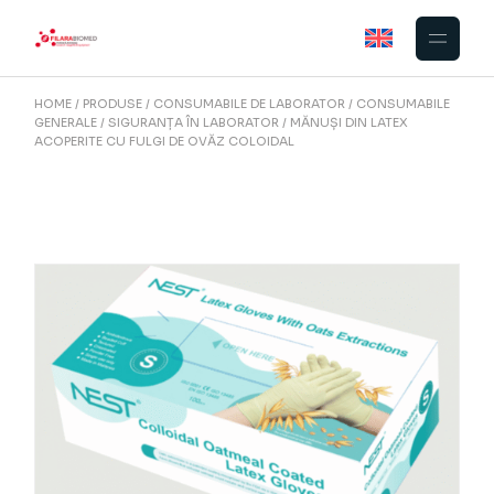
Skip
to
the
content
HOME
PRODUSE
CONSUMABILE DE LABORATOR
CONSUMABILE
GENERALE
SIGURANȚA ÎN LABORATOR
MĂNUȘI DIN LATEX
ACOPERITE CU FULGI DE OVĂZ COLOIDAL