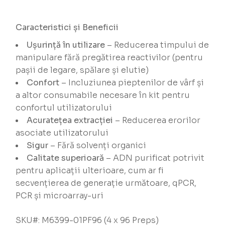
Caracteristici și Beneficii
Ușurință în utilizare
– Reducerea timpului de
manipulare fără pregătirea reactivilor (pentru
pașii de legare, spălare și elutie)
Confort
– Incluziunea pieptenilor de vârf și
a altor consumabile necesare în kit pentru
confortul utilizatorului
Acuratețea extracției
– Reducerea erorilor
asociate utilizatorului
Sigur
– Fără solvenți organici
Calitate superioară
– ADN purificat potrivit
pentru aplicații ulterioare, cum ar fi
secvențierea de generație următoare, qPCR,
PCR și microarray-uri
SKU#: M6399-01PF96 (4 x 96 Preps)