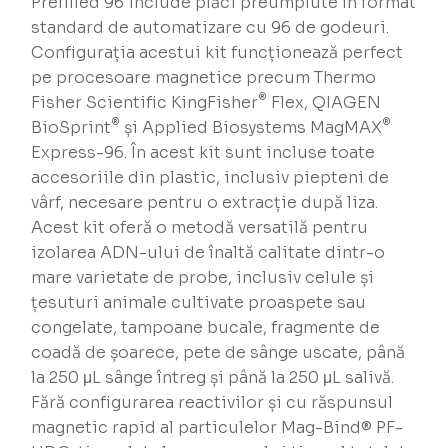
Prefilled 96 include plăci preumplute în format
standard de automatizare cu 96 de godeuri.
Configurația acestui kit funcționează perfect
pe procesoare magnetice precum Thermo
®
Fisher Scientific KingFisher
Flex, QIAGEN
®
®
BioSprint
și Applied Biosystems MagMAX
Express-96. În acest kit sunt incluse toate
accesoriile din plastic, inclusiv piepteni de
vârf, necesare pentru o extracție după liza.
Acest kit oferă o metodă versatilă pentru
izolarea ADN-ului de înaltă calitate dintr-o
mare varietate de probe, inclusiv celule și
țesuturi animale cultivate proaspete sau
congelate, tampoane bucale, fragmente de
coadă de șoarece, pete de sânge uscate, până
la 250 μL sânge întreg și până la 250 μL salivă.
Fără configurarea reactivilor și cu răspunsul
magnetic rapid al particulelor Mag-Bind® PF-