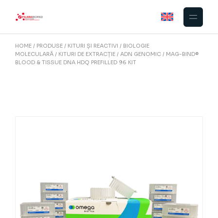
Skip
to
the
content
HOME
PRODUSE
KITURI ȘI REACTIVI
BIOLOGIE
MOLECULARĂ
KITURI DE EXTRACȚIE
ADN GENOMIC
MAG-BIND®
BLOOD & TISSUE DNA HDQ PREFILLED 96 KIT