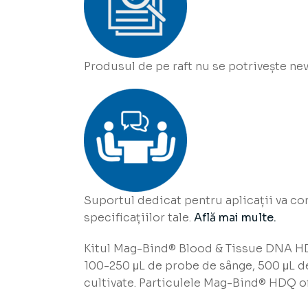
Produsul de pe raft nu se potrivește ne
Suportul dedicat pentru aplicații va co
specificațiilor tale.
Află mai multe.
Kitul Mag-Bind® Blood & Tissue DNA HDQ
100-250 μL de probe de sânge, 500 μL de
cultivate. Particulele Mag-Bind® HDQ of