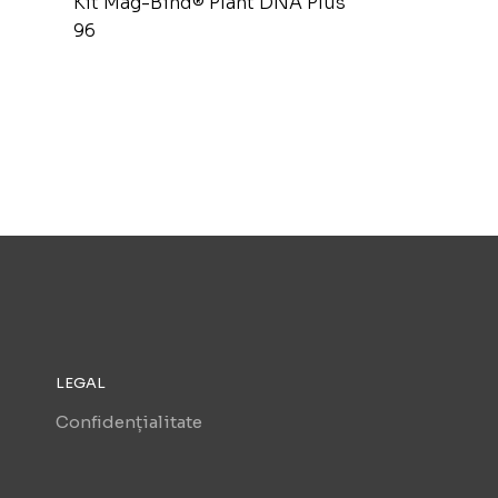
Kit Mag-Bind® Plant DNA Plus
96
LEGAL
Confidențialitate