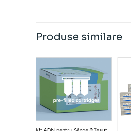
Produse similare
Kit ADN pentru Sânge & Țesut