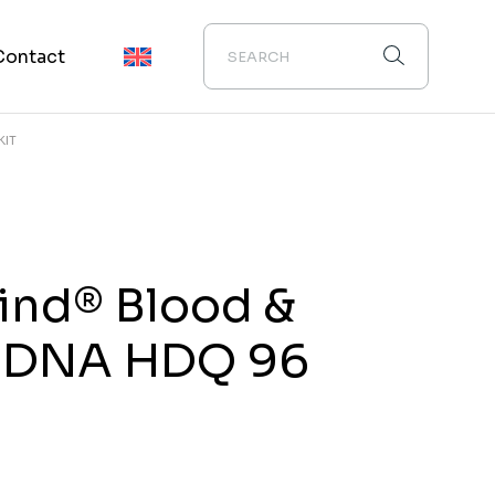
Contact
KIT
ind® Blood &
e DNA HDQ 96