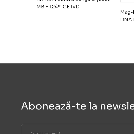
MB Fit24™ CE IVD
Mag-B
DNA H
Abonează-te la newsle