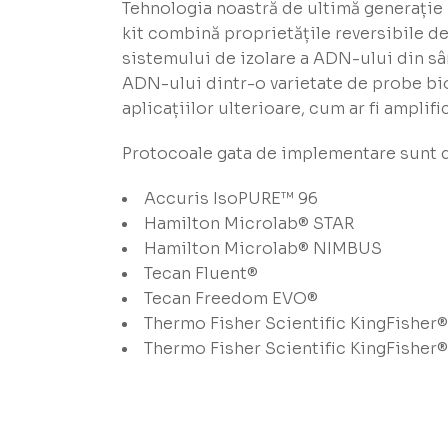
Tehnologia noastră de ultimă generație
kit combină proprietățile reversibile d
sistemului de izolare a ADN-ului din sâ
ADN-ului dintr-o varietate de probe biol
aplicațiilor ulterioare, cum ar fi amplif
Protocoale gata de implementare sunt d
Accuris IsoPURE™ 96
Hamilton Microlab® STAR
Hamilton Microlab® NIMBUS
Tecan Fluent®
Tecan Freedom EVO®
Thermo Fisher Scientific KingFisher
Thermo Fisher Scientific KingFisher®