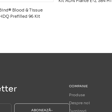
Kit ADN Plante E-Z 384 HT
ind® Blood & Tissue
DQ Prefilled 96 Kit
tter
COMPANIE
Produse
Despre noi
ABONEAZĂ-
Furnizori