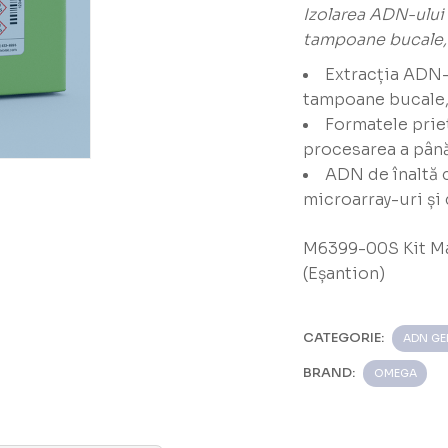
Izolarea ADN-ului
tampoane bucale, 
Extracția ADN-u
tampoane bucale, 
Formatele prie
procesarea a până
ADN de înaltă 
microarray-uri și
M6399-00S Kit M
(Eșantion)
CATEGORIE:
ADN G
BRAND:
OMEGA