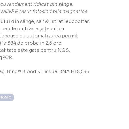
 cu randament ridicat din sânge,
salivă & țesut folosind
bile magnetice
lui din sânge, salivă, strat leucocitar,
celule cultivate și țesuturi
tenoase cu automatizarea permit
 la 384 de probe în 2,5 ore
calitate este gata pentru NGS,
 qPCR
ag-Bind® Blood & Tissue DNA HDQ 96
ENOMIC