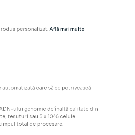
produs personalizat.
Află mai multe.
e automatizată care să se potrivească
ADN-ului genomic de înaltă calitate din
e, țesuturi sau 5 x 10^6 celule
timpul total de procesare.