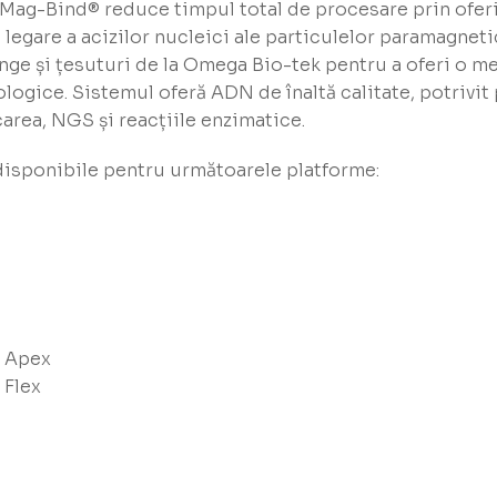
 Mag-Bind® reduce timpul total de procesare prin ofer
e legare a acizilor nucleici ale particulelor paramagne
nge și țesuturi de la Omega Bio-tek pentru a oferi o me
ogice. Sistemul oferă ADN de înaltă calitate, potrivit 
icarea, NGS și reacțiile enzimatice.
isponibile pentru următoarele platforme:
® Apex
 Flex