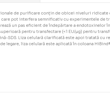
ționale de purificare conțin de obicei niveluri ridicat
are pot interfera semnificativ cu experimentele de tran
rează un pas eficient de îndepărtare a endotoxinelor î
uperioară pentru transfectare (<1 EU/µg) pentru transf
ină-SDS. Liza celulară clarificată este apoi tratată cu r
de legare, liza celulară este aplicată în coloana HiBin