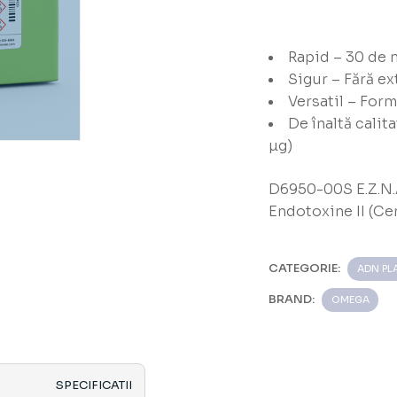
Rapid – 30 de 
Sigur – Fără ex
Versatil – Form
De înaltă calit
µg)
D6950-00S E.Z.N.
Endotoxine II (Ce
CATEGORIE:
ADN PL
BRAND:
OMEGA
SPECIFICATII