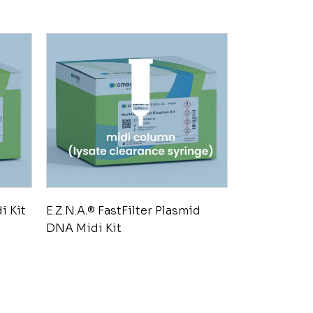
i Kit
E.Z.N.A.® FastFilter Plasmid
DNA Midi Kit