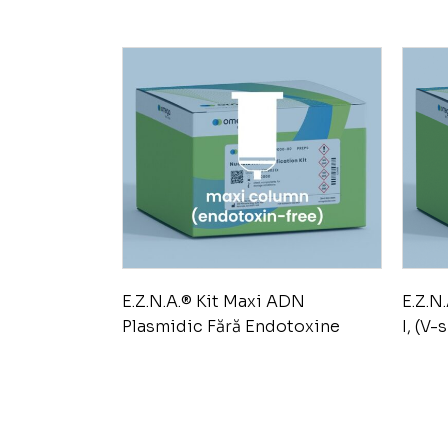
E.Z.N.A.® Kit Maxi ADN
E.Z.N
Plasmidic Fără Endotoxine
I, (V-