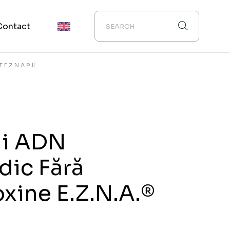
Contact
E.Z.N.A.® II
ni ADN
dic Fără
xine E.Z.N.A.®