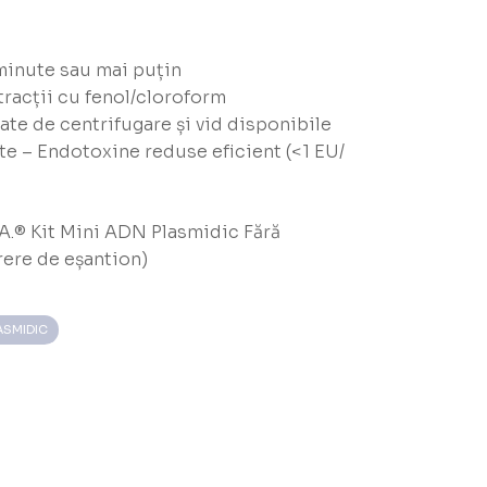
minute sau mai puțin
tracții cu fenol/cloroform
ate de centrifugare și vid disponibile
ate – Endotoxine reduse eficient (<1 EU/
A.® Kit Mini ADN Plasmidic Fără
rere de eșantion)
ASMIDIC