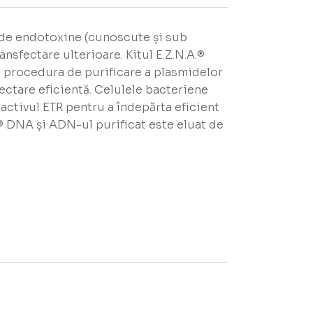
e de endotoxine (cunoscute și sub
sfectare ulterioare. Kitul E.Z.N.A.®
n procedura de purificare a plasmidelor
ectare eficientă. Celulele bacteriene
eactivul ETR pentru a îndepărta eficient
d® DNA și ADN-ul purificat este eluat de