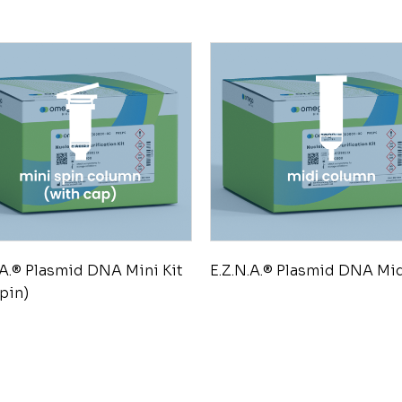
.A.® Plasmid DNA Mini Kit
E.Z.N.A.® Plasmid DNA Mid
spin)