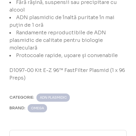
Fără rășină, suspensii sau precipitare cu
alcool
ADN plasmidic de înaltă puritate în mai
puțin de 1 oră
Randamente reproductibile de ADN
plasmidic de calitate pentru biologie
moleculară
Protocoale rapide, ușoare și convenabile
D1097-00 Kit E-Z 96™ FastFilter Plasmid (1 x 96
Preps)
CATEGORIE:
ADN PLASMIDIC
BRAND:
OMEGA