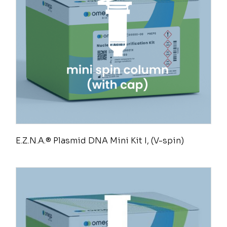
E.Z.N.A.® Plasmid DNA Mini Kit I, (V-spin)