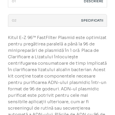
DESCRIERE
SPECIFICATII
Kitul E-Z 96™ FastFilter Plasmid este optimizat
pentru pregătirea paralelă a până la 96 de
minipreparări de plasmidă în 1 oră. Placa de
Clarificare a Lizatului înlocuiește
centrifugarea consumatoare de timp implicată
în clarificarea lizatului alcalin bacterian. Acest
kit conține toate componentele necesare
pentru purificarea ADN-ului plasmidic într-un
format de 96 de godeuri. ADN-ul plasmidic
purificat este potrivit pentru cele mai
sensibile aplicații ulterioare, cum ar fi
screeningul de rutină sau secvențierea
automată a ADN-ului. Plăcile de ADN cu 96 de