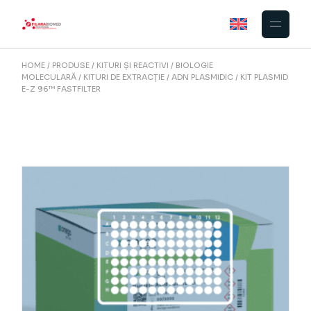
Skip
to
the
content
HOME
PRODUSE
KITURI ȘI REACTIVI
BIOLOGIE
MOLECULARĂ
KITURI DE EXTRACȚIE
ADN PLASMIDIC
KIT PLASMID
E-Z 96™ FASTFILTER