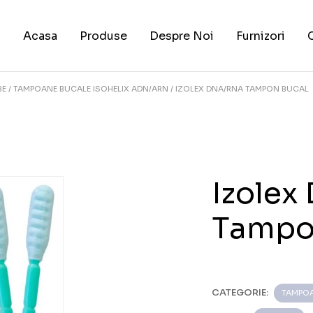
Acasa
Produse
Despre Noi
Furnizori
BE
TAMPOANE BUCALE ISOHELIX ADN/ARN
IZOLEX DNA/RNA TAMPON BUCAL
Izolex
Tampo
CATEGORIE:
TAMPOA