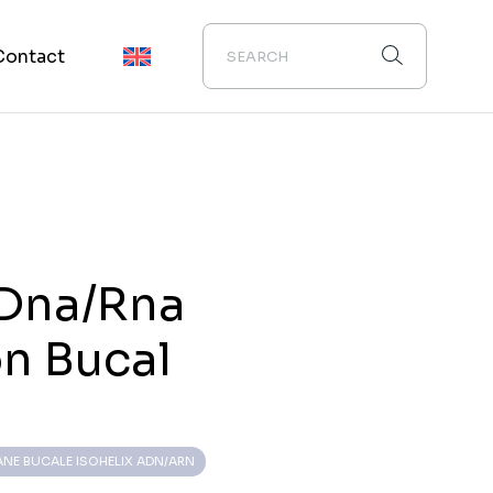
Contact
 Dna/Rna
n Bucal
NE BUCALE ISOHELIX ADN/ARN