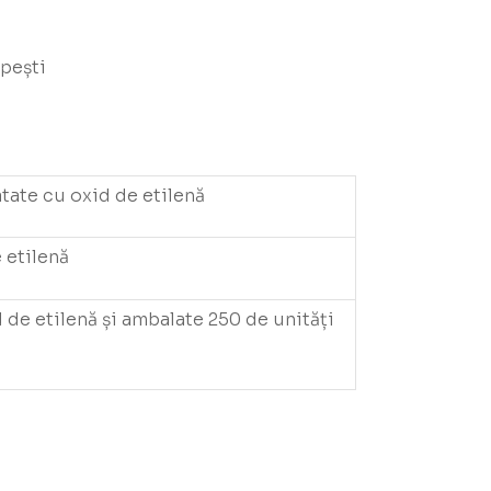
 pești
atate cu oxid de etilenă
 etilenă
 de etilenă și ambalate 250 de unități