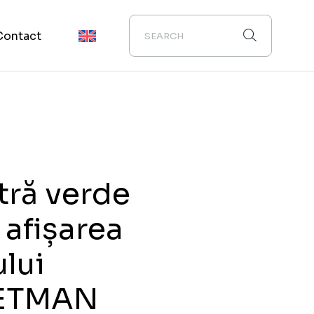
Contact
tră verde
 afișarea
lui
ETMAN