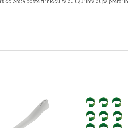
tra colorată poate fi înlocuită cu ușurință după prefer