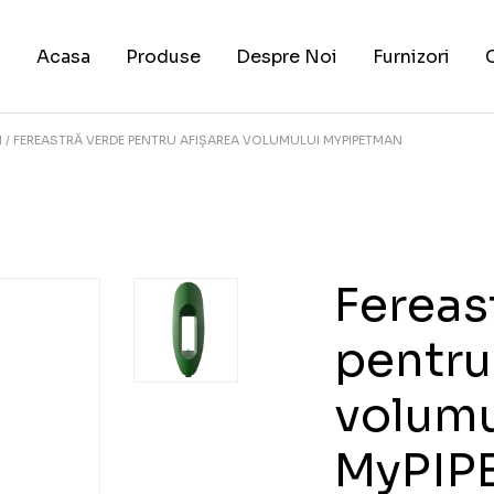
Acasa
Produse
Despre Noi
Furnizori
I
FEREASTRĂ VERDE PENTRU AFIȘAREA VOLUMULUI MYPIPETMAN
Fereas
pentru
volumu
MyPIP