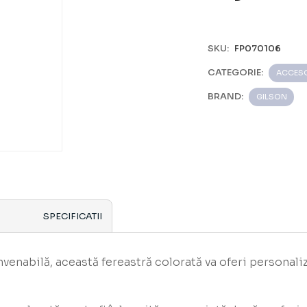
SKU:
FP070106
CATEGORIE:
ACCESO
BRAND:
GILSON
SPECIFICATII
nvenabilă, această fereastră colorată va oferi personal