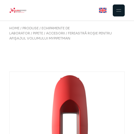
Skip
to
the
content
HOME
PRODUSE
ECHIPAMENTE DE
LABORATOR
PIPETE
ACCESORII
FEREASTRĂ ROȘIE PENTRU
AFIȘAJUL VOLUMULUI MYPIPETMAN