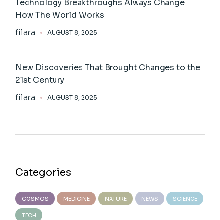
Technology Breakthroughs Always Change
How The World Works
filara
AUGUST 8, 2025
New Discoveries That Brought Changes to the
21st Century
filara
AUGUST 8, 2025
Categories
COSMOS
MEDICINE
NATURE
NEWS
SCIENCE
TECH