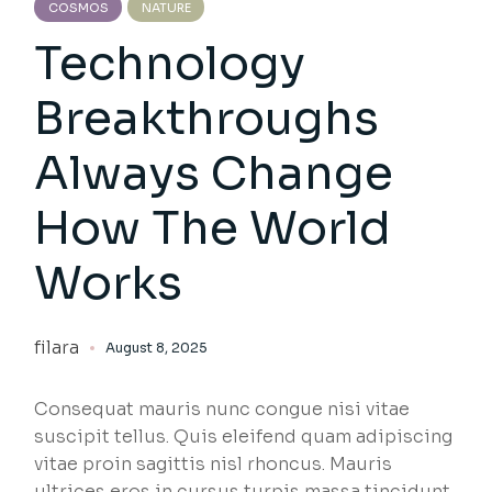
COSMOS
NATURE
Technology
Breakthroughs
Always Change
How The World
Works
filara
August 8, 2025
Consequat mauris nunc congue nisi vitae
suscipit tellus. Quis eleifend quam adipiscing
vitae proin sagittis nisl rhoncus. Mauris
ultrices eros in cursus turpis massa tincidunt.