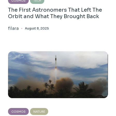
COSMOS
TECH
The First Astronomers That Left The
Orbit and What They Brought Back
filara
August 8, 2025
COSMOS
NATURE