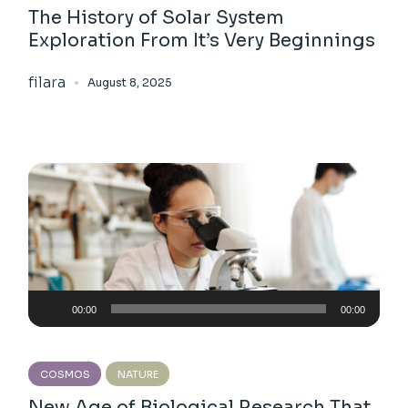
The History of Solar System
Exploration From It’s Very Beginnings
filara
August 8, 2025
Audio
00:00
00:00
Player
COSMOS
NATURE
New Age of Biological Research That