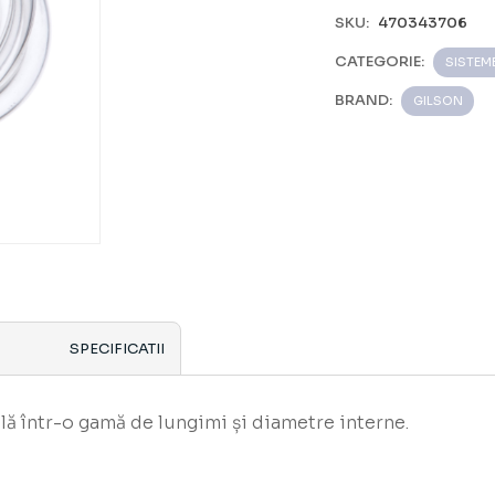
SKU:
470343706
CATEGORIE:
SISTEME
BRAND:
GILSON
SPECIFICATII
ă într-o gamă de lungimi și diametre interne.