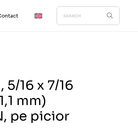
Contact
 5/16 x 7/16
11,1 mm)
 pe picior