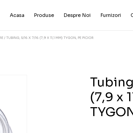
Acasa
Produse
Despre Noi
Furnizori
RE
TUBING, 5/16 X 7/16 (7,9 X 11,1 MM) TYGON, PE PICIOR
Tubing,
(7,9 x 
TYGON,