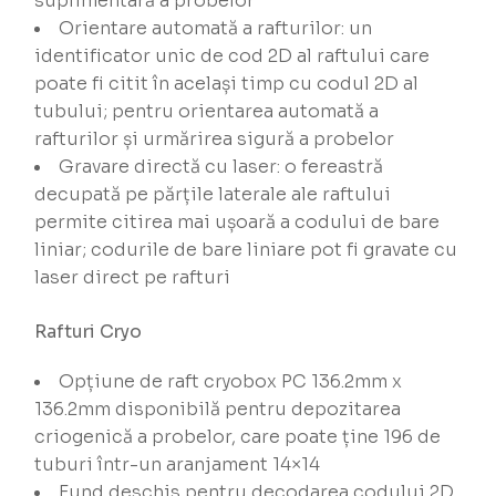
suplimentară a probelor
Orientare automată a rafturilor: un
identificator unic de cod 2D al raftului care
poate fi citit în același timp cu codul 2D al
tubului; pentru orientarea automată a
rafturilor și urmărirea sigură a probelor
Gravare directă cu laser: o fereastră
decupată pe părțile laterale ale raftului
permite citirea mai ușoară a codului de bare
liniar; codurile de bare liniare pot fi gravate cu
laser direct pe rafturi
Rafturi Cryo
Opțiune de raft cryobox PC 136.2mm x
136.2mm disponibilă pentru depozitarea
criogenică a probelor, care poate ține 196 de
tuburi într-un aranjament 14×14
Fund deschis pentru decodarea codului 2D