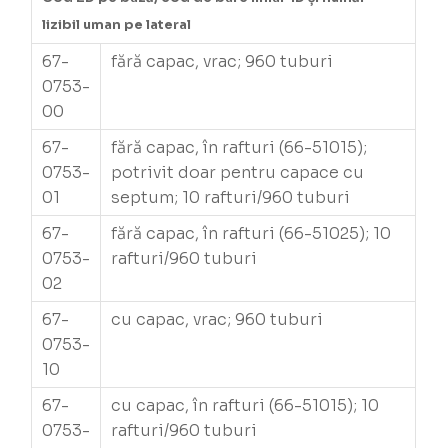
lizibil uman pe lateral
67-
fără capac, vrac; 960 tuburi
0753-
00
67-
fără capac, în rafturi (66-51015);
0753-
potrivit doar pentru capace cu
01
septum; 10 rafturi/960 tuburi
67-
fără capac, în rafturi (66-51025); 10
0753-
rafturi/960 tuburi
02
67-
cu capac, vrac; 960 tuburi
0753-
10
67-
cu capac, în rafturi (66-51015); 10
0753-
rafturi/960 tuburi