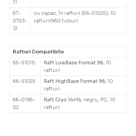
11
67-
cu capac, în rafturi (66-51025); 10
0753-
rafturi/960 tuburi
12
Rafturi Compatibile
66-51015
Raft LowBase Format 96
; 10
rafturi
66-51025
Raft HighBase Format 96
; 10
rafturi
66-0196-
Raft Cryo 14×14
, negru, PC; 10
02
rafturi