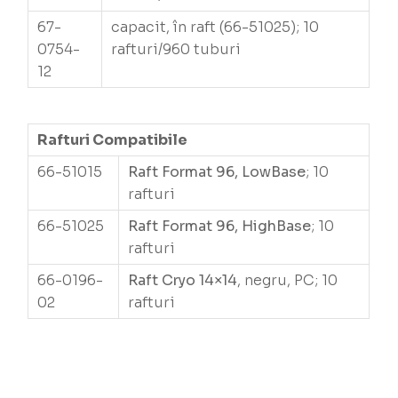
67-
capacit, în raft (66-51025); 10
0754-
rafturi/960 tuburi
12
Rafturi Compatibile
66-51015
Raft Format 96, LowBase
; 10
rafturi
66-51025
Raft Format 96, HighBase
; 10
rafturi
66-0196-
Raft Cryo 14×14
, negru, PC; 10
02
rafturi