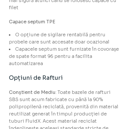
mai sigură atunci când se folosesc capace cu
filet
Capace septum TPE
O opțiune de sigilare rentabilă pentru
probele care sunt accesate doar ocazional
Capacele septum sunt furnizate în covorașe
de spate format 96 pentru a facilita
automatizarea
Opțiuni de Rafturi
Conștient de Mediu
: Toate bazele de rafturi
SBS sunt acum fabricate cu până la 90%
polipropilenă reciclată, provenită din material
reutilizat generat în timpul producției de
tuburi FluidX. Acest material reciclat
îndeplinește aceleași standarde stricte de