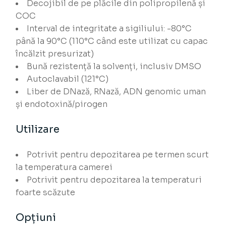
Decojibil de pe plăcile din polipropilenă și
COC
Interval de integritate a sigiliului: -80°C
până la 90°C (110°C când este utilizat cu capac
încălzit presurizat)
Bună rezistență la solvenți, inclusiv DMSO
Autoclavabil (121°C)
Liber de DNază, RNază, ADN genomic uman
și endotoxină/pirogen
Utilizare
Potrivit pentru depozitarea pe termen scurt
la temperatura camerei
Potrivit pentru depozitarea la temperaturi
foarte scăzute
Opțiuni