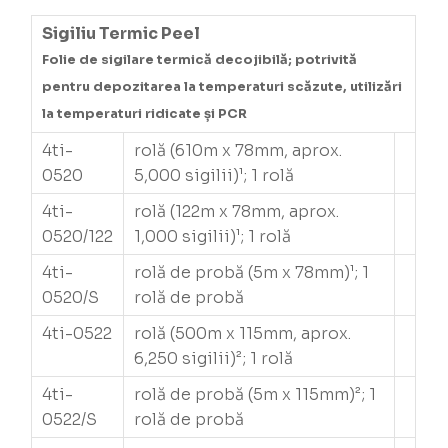
Sigiliu Termic Peel
Folie de sigilare termică decojibilă; potrivită
pentru depozitarea la temperaturi scăzute, utilizări
la temperaturi ridicate și PCR
4ti-
rolă (610m x 78mm, aprox.
0520
5,000 sigilii)¹; 1 rolă
4ti-
rolă (122m x 78mm, aprox.
0520/122
1,000 sigilii)¹; 1 rolă
4ti-
rolă de probă (5m x 78mm)¹; 1
0520/S
rolă de probă
4ti-0522
rolă (500m x 115mm, aprox.
6,250 sigilii)²; 1 rolă
4ti-
rolă de probă (5m x 115mm)²; 1
0522/S
rolă de probă