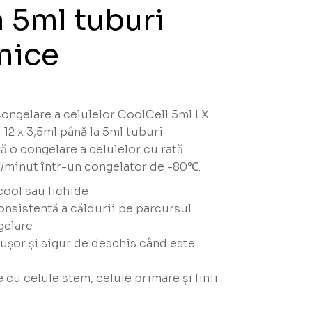
a 5ml tuburi
nice
ongelare a celulelor CoolCell 5ml LX
 12 x 3,5ml până la 5ml tuburi
ă o congelare a celulelor cu rată
/minut într-un congelator de -80℃.
cool sau lichide
onsistentă a căldurii pe parcursul
gelare
 ușor și sigur de deschis când este
e cu celule stem, celule primare și linii