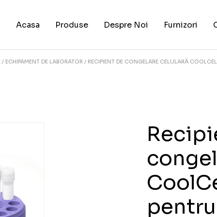
Acasa
Produse
Despre Noi
Furnizori
E
ECHIPAMENT DE LABORATOR
RECIPIENT DE CONGELARE CELULARĂ COOLCELL®
Recipi
congel
CoolCe
pentru