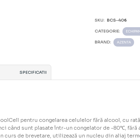
SKU:
BCS-406
CATEGORIE:
ECHIPA
BRAND:
AZENTA
SPECIFICATII
olCell pentru congelarea celulelor fără alcool, cu rată
ci când sunt plasate într-un congelator de -80℃, fără a
în curs de brevetare, utilizează un nucleu din aliaj ter