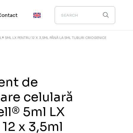
Contact
 5ML LX PENTRU 12 X 3,5ML PÂNĂ LA 5ML TUBURI CRIOGENICE
ent de
are celulară
ll® 5ml LX
 12 x 3,5ml