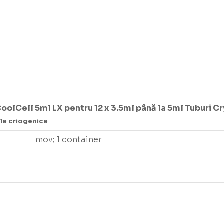
olCell 5ml LX pentru 12 x 3.5ml până la 5ml Tuburi C
ole criogenice
mov; 1 container