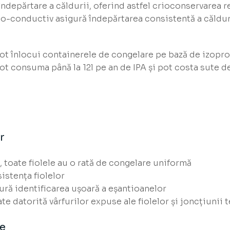
 îndepărtare a căldurii, oferind astfel crioconservarea 
mo-conductiv asigură îndepărtarea consistentă a călduri
t înlocui containerele de congelare pe bază de izopropa
pot consuma până la 12l pe an de IPA și pot costa sute d
r
e, toate fiolele au o rată de congelare uniformă
istența fiolelor
ură identificarea ușoară a eșantioanelor
te datorită vârfurilor expuse ale fiolelor și joncțiunii t
re