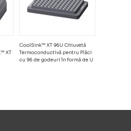
CoolSink™ XT 96U Chiuvetă
k™ XT
Termoconductivă pentru Plăci
cu 96 de godeuri în formă de U