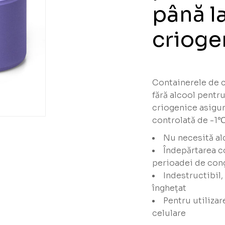
până l
crioge
Containerele de c
fără alcool pentru
criogenice asigur
controlată de -1℃
Nu necesită al
 3,5ml
Îndepărtarea c
lacoane
perioadei de con
Indestructibil,
înghețat
Pentru utilizar
celulare