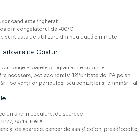
șor când este înghețat
cos din congelatorul de -80°C
le sunt gata de utilizare din nou după 5 minute
sitoare de Costuri
le cu congelatoarele programabile scumpe
cire necesare, pot economisi 12l/unitate de IPA pe an
rii solvenților periculoși sau achiziției și eliminării a
le
ace umane, musculare, de șoarece
HTB77, A549, HeLa
ne și de șoarece, cancer de sân și colon, preadipocite