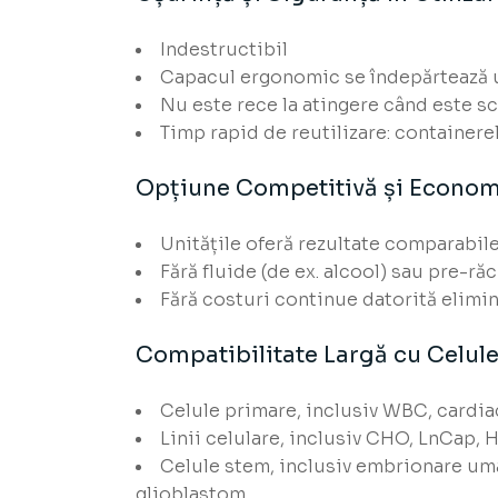
Indestructibil
Capacul ergonomic se îndepărtează u
Nu este rece la atingere când este s
Timp rapid de reutilizare: containere
Opțiune Competitivă și Economi
Unitățile oferă rezultate comparabi
Fără fluide (de ex. alcool) sau pre-ră
Fără costuri continue datorită elimină
Compatibilitate Largă cu Celule
Celule primare, inclusiv WBC, cardi
Linii celulare, inclusiv CHO, LnCap, 
Celule stem, inclusiv embrionare uma
glioblastom