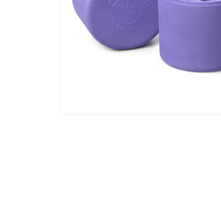
BCS-406 | Containere de congelare a
celulelor CoolCell 5ml LX pentru 12 x
până la 5ml Tuburi Criogenice | Cu F