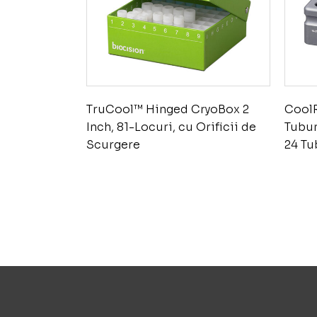
TruCool™ Hinged CryoBox 2
CoolR
Inch, 81-Locuri, cu Orificii de
Tubur
Scurgere
24 Tu