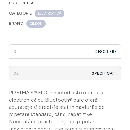
SKU:
F81058
CATEGORIE:
ELECTRONICĂ
BRAND:
GILSON
DESCRIERE
SPECIFICATII
PIPETMAN® M Connected este o pipetă
electronică cu Bluetooth® care oferă
acuratețe și precizie atât în modurile de
pipetare standard, cât și repetitive.
Necesitând practic forțe de pipetare
inexistente pentru aspirarea și dispensarea