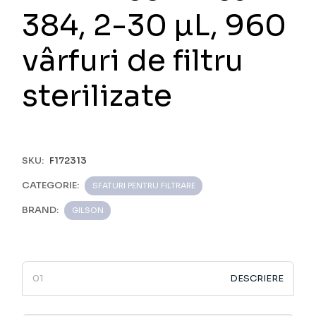
384, 2-30 µL, 960
vârfuri de filtru
sterilizate
SKU:
F172313
CATEGORIE:
SFATURI PENTRU FILTRARE
BRAND:
GILSON
DESCRIERE