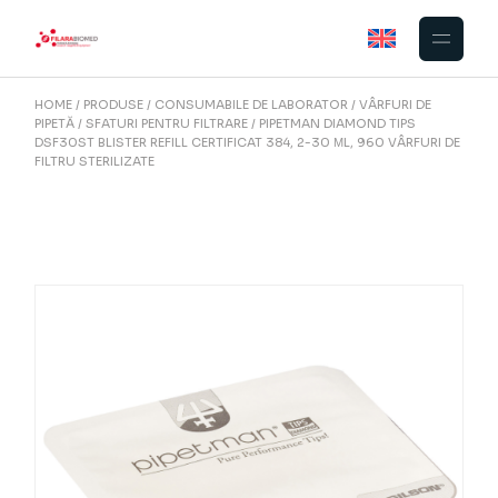
Skip
to
the
content
HOME
PRODUSE
CONSUMABILE DE LABORATOR
VÂRFURI DE
PIPETĂ
SFATURI PENTRU FILTRARE
PIPETMAN DIAMOND TIPS
DSF30ST BLISTER REFILL CERTIFICAT 384, 2-30 ΜL, 960 VÂRFURI DE
FILTRU STERILIZATE