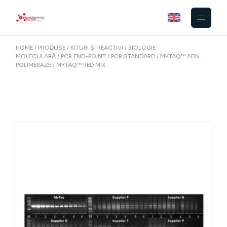
Skip
to
the
content
HOME
PRODUSE
KITURI ȘI REACTIVI
BIOLOGIE
MOLECULARĂ
PCR END-POINT
PCR STANDARD
MYTAQ™ ADN
POLIMERAZE
MYTAQ™ RED MIX