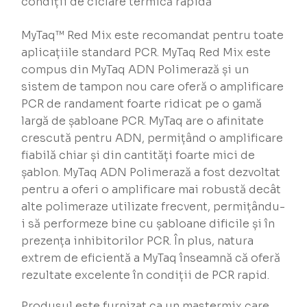
condiții de ciclare termică rapidă
MyTaq™ Red Mix este recomandat pentru toate
aplicațiile standard PCR. MyTaq Red Mix este
compus din MyTaq ADN Polimerază și un
sistem de tampon nou care oferă o amplificare
PCR de randament foarte ridicat pe o gamă
largă de șabloane PCR. MyTaq are o afinitate
crescută pentru ADN, permițând o amplificare
fiabilă chiar și din cantități foarte mici de
șablon. MyTaq ADN Polimerază a fost dezvoltat
pentru a oferi o amplificare mai robustă decât
alte polimeraze utilizate frecvent, permițându-
i să performeze bine cu șabloane dificile și în
prezența inhibitorilor PCR. În plus, natura
extrem de eficientă a MyTaq înseamnă că oferă
rezultate excelente în condiții de PCR rapid.
Produsul este furnizat ca un mastermix care