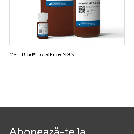
Mag-Bind® TotalPure NGS
Abonează-te la