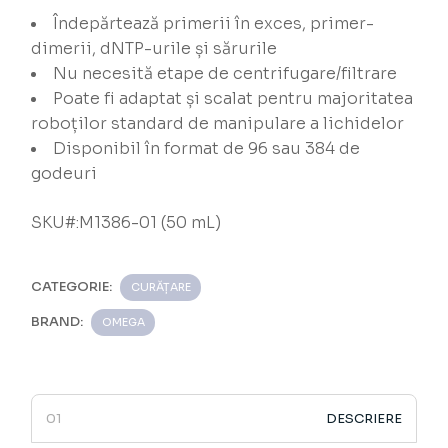
Îndepărtează primerii în exces, primer-
dimerii, dNTP-urile și sărurile
Nu necesită etape de centrifugare/filtrare
Poate fi adaptat și scalat pentru majoritatea
roboților standard de manipulare a lichidelor
Disponibil în format de 96 sau 384 de
godeuri
SKU#:M1386-01 (50 mL)
CATEGORIE:
CURĂȚARE
BRAND:
OMEGA
DESCRIERE