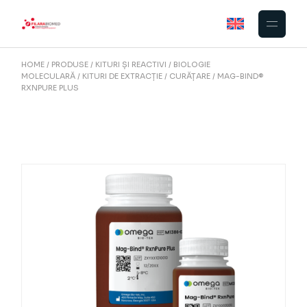
Skip
to
the
content
HOME
PRODUSE
KITURI ȘI REACTIVI
BIOLOGIE
MOLECULARĂ
KITURI DE EXTRACȚIE
CURĂȚARE
MAG-BIND®
RXNPURE PLUS