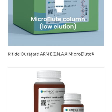
Kit de Curățare ARN E.Z.N.A.® MicroElute®