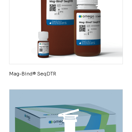
Mag-Bind® SeqDTR