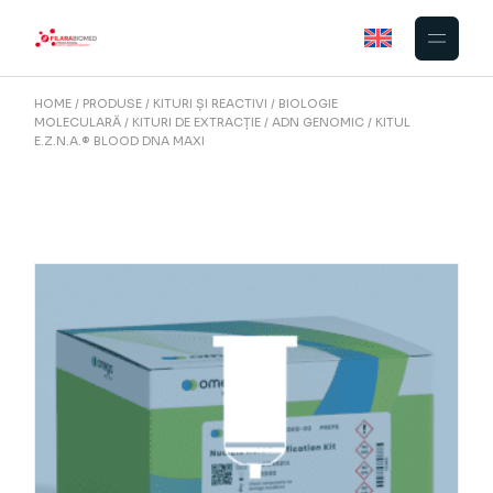
Skip
to
the
content
HOME
PRODUSE
KITURI ȘI REACTIVI
BIOLOGIE
MOLECULARĂ
KITURI DE EXTRACȚIE
ADN GENOMIC
KITUL
E.Z.N.A.® BLOOD DNA MAXI