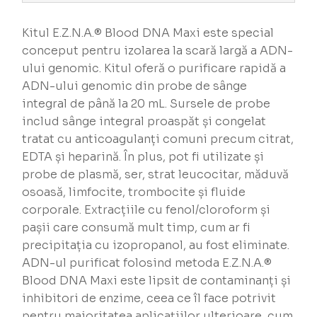
Kitul E.Z.N.A.® Blood DNA Maxi este special
conceput pentru izolarea la scară largă a ADN-
ului genomic. Kitul oferă o purificare rapidă a
ADN-ului genomic din probe de sânge
integral de până la 20 mL. Sursele de probe
includ sânge integral proaspăt și congelat
tratat cu anticoagulanți comuni precum citrat,
EDTA și heparină. În plus, pot fi utilizate și
probe de plasmă, ser, strat leucocitar, măduvă
osoasă, limfocite, trombocite și fluide
corporale. Extracțiile cu fenol/cloroform și
pașii care consumă mult timp, cum ar fi
precipitația cu izopropanol, au fost eliminate.
ADN-ul purificat folosind metoda E.Z.N.A.®
Blood DNA Maxi este lipsit de contaminanți și
inhibitori de enzime, ceea ce îl face potrivit
pentru majoritatea aplicațiilor ulterioare, cum