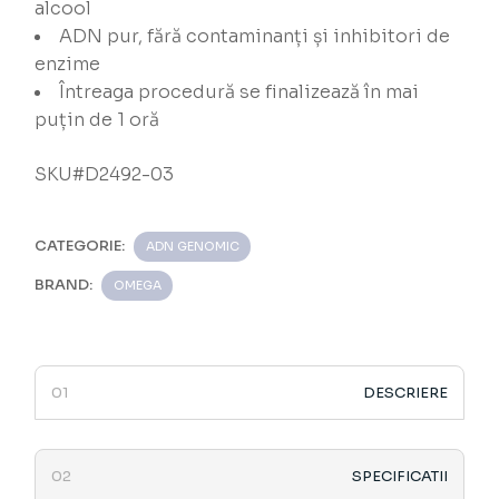
alcool
ADN pur, fără contaminanți și inhibitori de
enzime
Întreaga procedură se finalizează în mai
puțin de 1 oră
SKU#D2492-03
CATEGORIE:
ADN GENOMIC
BRAND:
OMEGA
DESCRIERE
SPECIFICATII