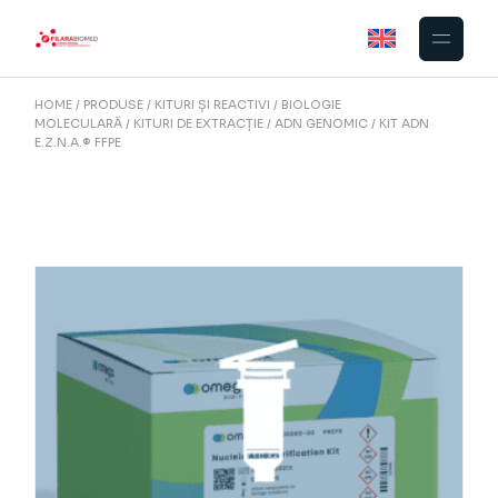
Skip
to
the
content
HOME
PRODUSE
KITURI ȘI REACTIVI
BIOLOGIE
MOLECULARĂ
KITURI DE EXTRACȚIE
ADN GENOMIC
KIT ADN
E.Z.N.A.® FFPE