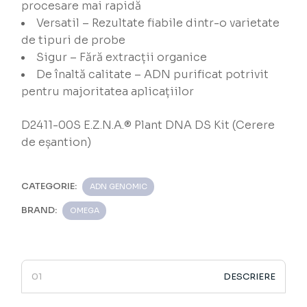
procesare mai rapidă
Versatil – Rezultate fiabile dintr-o varietate
de tipuri de probe
Sigur – Fără extracții organice
De înaltă calitate – ADN purificat potrivit
pentru majoritatea aplicațiilor
D2411-00S E.Z.N.A.® Plant DNA DS Kit (Cerere
de eșantion)
CATEGORIE:
ADN GENOMIC
BRAND:
OMEGA
DESCRIERE