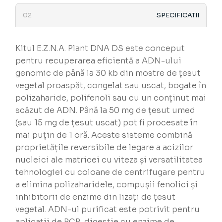
SPECIFICATII
Kitul E.Z.N.A. Plant DNA DS este conceput
pentru recuperarea eficientă a ADN-ului
genomic de până la 30 kb din mostre de țesut
vegetal proaspăt, congelat sau uscat, bogate în
polizaharide, polifenoli sau cu un conținut mai
scăzut de ADN. Până la 50 mg de țesut umed
(sau 15 mg de țesut uscat) pot fi procesate în
mai puțin de 1 oră. Aceste sisteme combină
proprietățile reversibile de legare a acizilor
nucleici ale matricei cu viteza și versatilitatea
tehnologiei cu coloane de centrifugare pentru
a elimina polizaharidele, compușii fenolici și
inhibitorii de enzime din lizați de țesut
vegetal. ADN-ul purificat este potrivit pentru
aplicații de PCR, digestie cu enzime de