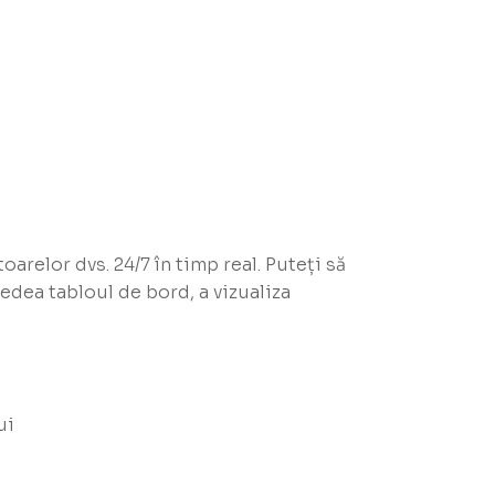
arelor dvs. 24/7 în timp real. Puteți să
edea tabloul de bord, a vizualiza
i​