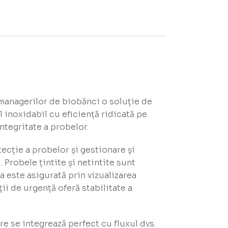
managerilor de biobănci o soluție de
inoxidabil cu eficiență ridicată pe
ntegritate a probelor.
cție a probelor și gestionare și
 Probele țintite și netintite sunt
a este asigurată prin vizualizarea
ții de urgență oferă stabilitate a
re se integrează perfect cu fluxul dvs.