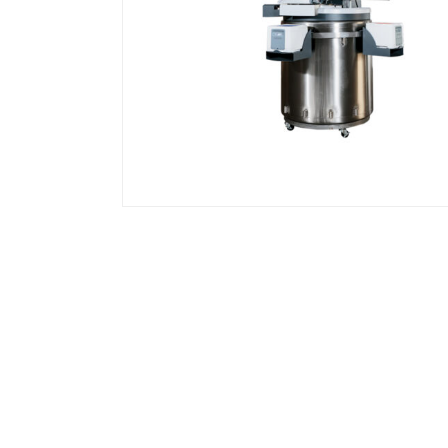
CryoArc Deca -190°C Sistem de Stoc
Automatizat pe Bază de LN2 | Cu 2 C