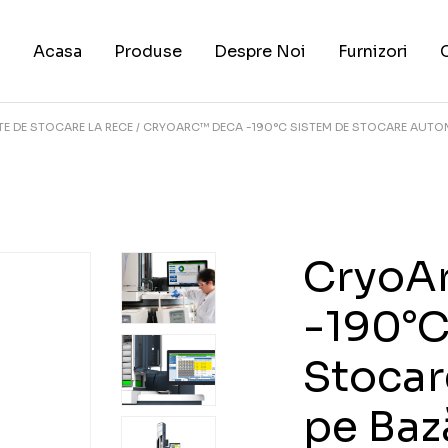
Acasa
Produse
Despre Noi
Furnizori
E DE STOCARE LA RECE
CRYOARC™ DECA -190°C SISTEM DE STOCARE AUTOM
CryoA
-190°C
Stocar
pe Baz