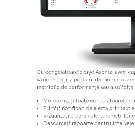
Cu congelatoarele cryo Azenta, aveți cap
vă conectați la portalul de monitorizare
metricile de performanță sau a solicita 
Monitorizați toate congelatoarele din
Primiți notificări de alertă prin text
Vizualizați diagramele parametrilor c
Descărcați rapoarte pentru intervale 