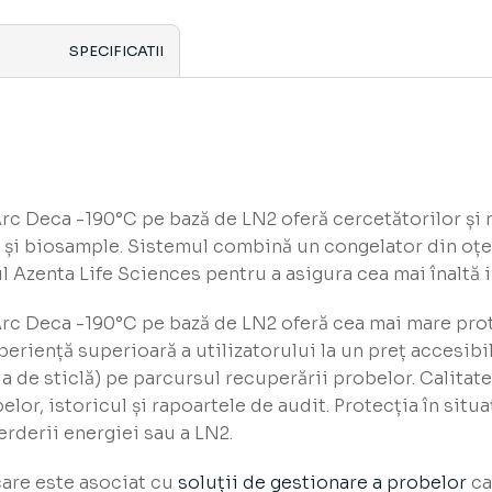
SPECIFICATII
c Deca -190°C pe bază de LN2 oferă cercetătorilor și 
și biosample. Sistemul combină un congelator din oțel 
 Azenta Life Sciences pentru a asigura cea mai înaltă i
c Deca -190°C pe bază de LN2 oferă cea mai mare prote
eriență superioară a utilizatorului la un preț accesibil.
ia de sticlă) pe parcursul recuperării probelor. Calitate
elor, istoricul și rapoartele de audit. Protecția în situa
erderii energiei sau a LN2.
are este asociat cu
soluții de gestionare a probelor
ca