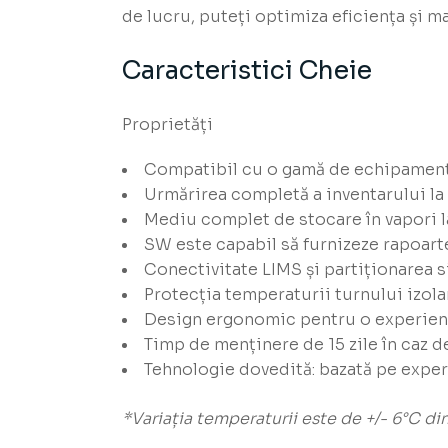
de lucru, puteți optimiza eficiența și m
Caracteristici Cheie
Proprietăți
Compatibil cu o gamă de echipamente 
Urmărirea completă a inventarului la 
Mediu complet de stocare în vapori l
SW este capabil să furnizeze rapoarte
Conectivitate LIMS și partiționarea s
Protecția temperaturii turnului izola
Design ergonomic pentru o experiență
Timp de menținere de 15 zile în caz d
Tehnologie dovedită: bazată pe exper
*Variația temperaturii este de +/- 6°C din