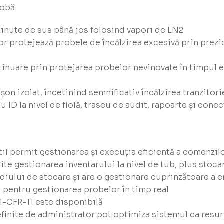
robă
inute de sus până jos folosind vapori de LN2
or protejează probele de încălzirea excesivă prin prezi
tinuare prin protejarea probelor nevinovate în timpul e
șon izolat, încetinind semnificativ încălzirea tranzitori
ID la nivel de fiolă, traseu de audit, rapoarte și conec
til permit gestionarea și execuția eficientă a comenzil
mite gestionarea inventarului la nivel de tub, plus stoc
iului de stocare și are o gestionare cuprinzătoare a e
 pentru gestionarea probelor în timp real
1-CFR-11 este disponibilă
efinite de administrator pot optimiza sistemul ca resur