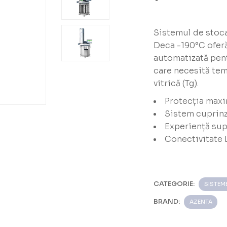
Sistemul de stoc
Deca -190°C oferă
automatizată pent
care necesită tem
vitrică (Tg).
Protecția maxi
Sistem cuprinz
are
Experiență supe
ryoPods
Conectivitate 
CATEGORIE:
SISTEM
BRAND:
AZENTA