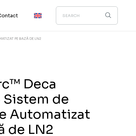
Contact
ATIZAT PE BAZĂ DE LN2
rc™ Deca
 Sistem de
e Automatizat
ă de LN2