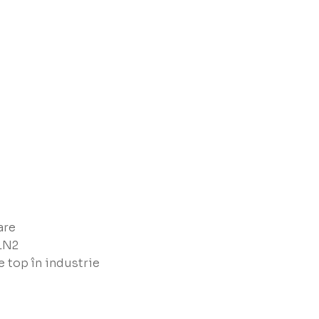
are
 LN2
 top în industrie