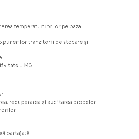
cerea temperaturilor lor pe baza
xpunerilor tranzitorii de stocare și
e
tivitate LIMS
or
area, recuperarea și auditarea probelor
rorilor
să partajată