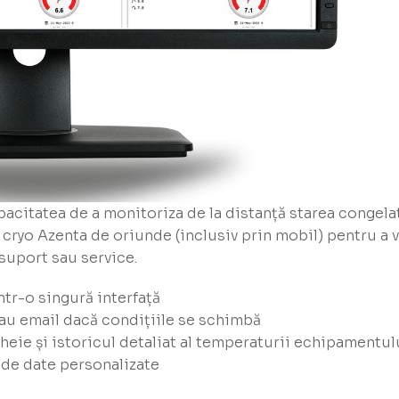
acitatea de a monitoriza de la distanță starea congelato
 cryo Azenta de oriunde (inclusiv prin mobil) pentru a v
suport sau service.
tr-o singură interfață
 sau email dacă condițiile se schimbă​
heie și istoricul detaliat al temperaturii echipamentulu
de date personalizate​