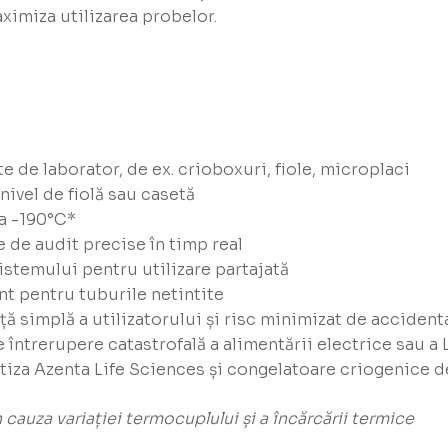
aximiza utilizarea probelor.
de laborator, de ex. crioboxuri, fiole, microplaci
nivel de fiolă sau casetă
a -190°C*
 de audit precise în timp real
istemului pentru utilizare partajată
nt pentru tuburile netintite
 simplă a utilizatorului și risc minimizat de accident
e întrerupere catastrofală a alimentării electrice sau a
tiza Azenta Life Sciences și congelatoare criogenice de
 cauza variației termocuplului și a încărcării termice