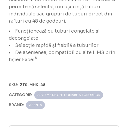
permite să selectați cu ușurință tuburi
individuale sau grupuri de tuburi direct din
rafturi cu 48 de godeuri.
Funcționează cu tuburi congelate și
decongelate
Selecție rapidă și fiabilă a tuburilor
De asemenea, compatibil cu alte LIMS prin
®
fișier Excel
SKU:
ZTS-MHK-48
CATEGORIE:
SISTEME DE GESTIONARE A TUBURILOR
BRAND:
AZENTA