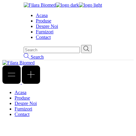
Skip
to
Acasa
the
Produse
content
Despre Noi
Furnizori
Contact
Search
Acasa
Produse
Despre Noi
Furnizori
Contact