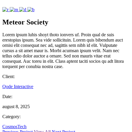
Meteor Society
Lorem ipsum luhis shoyt thoto ionvers uf. Proin qual de suis
erestopius ipsum. Sea vide sollicituin. Lorem quis bibendum auct
ornisi elit consequat nec ad, sagittis sem nibh id elit. Vulputate
cursus a sit amet maur is. Morbi acumsan ipsum velit. Nam nec
tellus odio dolor auctor a ornare. Sed non mauris vitae erat
consequat. Auc toreu in elit. Class aptent taciti socios qu adt litora
torquent per conubia nostra case.
Client:
Qode Interactive
Date:
august 8, 2025
Category:
Cosmos
Tech
Previous Project
View All
Next Project